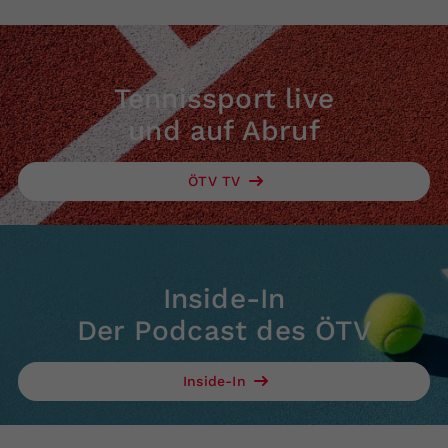
Tennissport live
und auf Abruf
ÖTV TV
Inside-In
Der Podcast des ÖTV
Inside-In