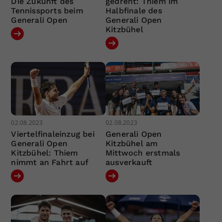
Die Zukunft des
gedreht: Thiem im
Tennissports beim
Halbfinale des
Generali Open
Generali Open
Kitzbühel
02.08.2023
02.08.2023
Viertelfinaleinzug bei
Generali Open
Generali Open
Kitzbühel am
Kitzbühel: Thiem
Mittwoch erstmals
nimmt an Fahrt auf
ausverkauft