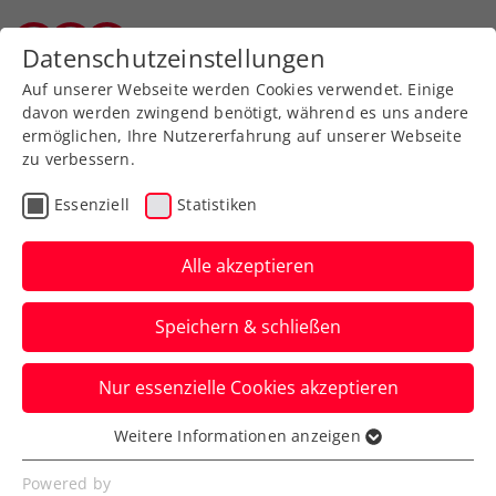
Zurück zur Newsübersicht
Datenschutzeinstellungen
Salzburger Tennisverband
Auf unserer Webseite werden Cookies verwendet. Einige
davon werden zwingend benötigt, während es uns andere
ermöglichen, Ihre Nutzererfahrung auf unserer Webseite
zu verbessern.
Turniere
ATP
Essenziell
Statistiken
Generali Open Kitzbühel:
Kostenlose An- und
Alle akzeptieren
Abreise mit Öffis in Tirol
Speichern & schließen
Diese Einigung haben das ATP-250-
Nur essenzielle Cookies akzeptieren
Turnier am Kitzbüheler Tennisclub und
der Verkehrsverbund Tirol erzielt.
Weitere Informationen anzeigen
Essenziell
Verfasst von: Presseaussendung / Redaktion, 12.07.2024
Essenzielle Cookies werden für grundlegende
Powered by