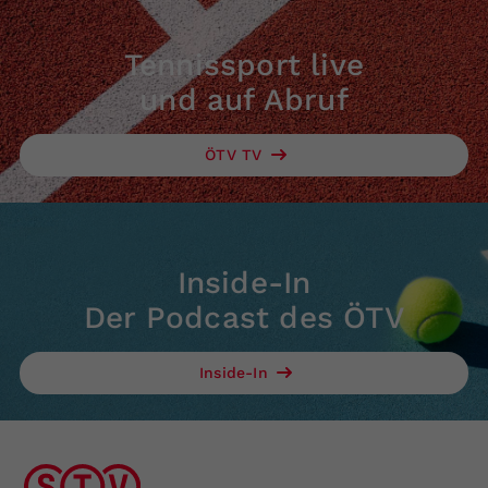
Tennissport live
und auf Abruf
ÖTV TV
Inside-In
Der Podcast des ÖTV
Inside-In