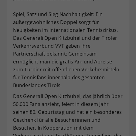
Dieser Wert speichert Ihre Consent-
Spiel, Satz und Sieg Nachhaltigkeit: Ein
Einstellungen. Unter anderem eine
zufällig generierte ID, für die
außergewöhnliches Doppel sorgt für
Zweck
historische Speicherung Ihrer
Neuigkeiten im internationalen Tenniszirkus.
vorgenommen Einstellungen, falls der
Das Generali Open Kitzbühel und der Tiroler
Webseiten-Betreiber dies eingestellt
Verkehrsverbund VVT geben ihre
hat.
Partnerschaft bekannt: Gemeinsam
ermöglicht man die gratis An- und Abreise
zum Turnier mit öffentlichen Verkehrsmitteln
für Tennisfans innerhalb des gesamten
Bundeslandes Tirols.
Das Generali Open Kitzbühel, das jährlich über
50.000 Fans anzieht, feiert in diesem Jahr
seinen 80. Geburtstag und hat ein besonderes
Geschenk für alle Besucherinnen und
Besucher. In Kooperation mit dem
Verkehrsverbund Tirol können Tennisfans, die