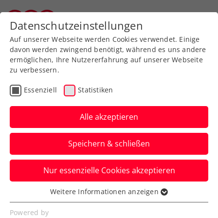
Zurück zur Newsübersicht
Datenschutzeinstellungen
Salzburger Tennisverband
Auf unserer Webseite werden Cookies verwendet. Einige
davon werden zwingend benötigt, während es uns andere
ermöglichen, Ihre Nutzererfahrung auf unserer Webseite
zu verbessern.
Turniere
ATP
Essenziell
Statistiken
Generali Open Kitzbühel:
Sportstars geben sich die
Alle akzeptieren
Klinke in die Hand
Speichern & schließen
Von Radstar Felix Gall über die
Nur essenzielle Cookies akzeptieren
Wintersportler:innen: Das ATP-Turnier
stößt allseits auf Begeisterung.
Weitere Informationen anzeigen
Essenziell
Verfasst von: Presseaussendung / Redaktion, 02.08.2023
Essenzielle Cookies werden für grundlegende
Powered by