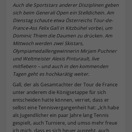
Auch die Sportstars anderer Disziplinen geben
Dieser Wert speichert Ihre Consent-
sich beim Generali Open ein Stelldichein. Am
Einstellungen. Unter anderem eine
zufällig generierte ID, für die
Dienstag schaute etwa Österreichs Tour-de-
Zweck
historische Speicherung Ihrer
France-Ass Felix Gall in Kitzbühel vorbei, um
vorgenommen Einstellungen, falls der
Dominic Thiem die Daumen zu drücken. Am
Webseiten-Betreiber dies eingestellt
Mittwoch werden zwei Skistars,
hat.
Olympiamedaillengewinnerin Mirjam Puchner
und Weltmeister Alexis Pinturault, live
mitfiebern – und auch in den kommenden
Tagen geht es hochkarätig weiter.
Gall, der als Gesamtachter der Tour de France
unter anderem die Königsetappe für sich
entscheiden hatte können, verriet, dass er
selbst eine Tennisvergangenheit hat: „Ich habe
als Jugendlicher ein paar Jahre lang Tennis
gespielt, auch Turniere, und umso mehr freue
ich mich, dass es sich heuer ausgeht, auch