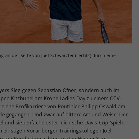
Zweck
generierte ID, für die historische Speicherung
Ihrer vorgenommen Einstellungen, falls der
Webseiten-Betreiber dies eingestellt hat.
ng an der Seite von Joel Schwärzler (rechts) durch eine
yers Sieg gegen Sebastian Ofner, sondern auch im
Open Kitzbühel am Krone Ladies Day zu einem ÖTV-
reiche Profikarriere von Routinier Philipp Oswald am
e gegangen. Und zwar auf bittere Art und Weise: Der
el und siebenfache österreichische Davis-Cup-Spieler
 einstigen Vorarlberger Trainingskollegen Joel
 ersten Runde dem achtgesetzten Wiener Sam