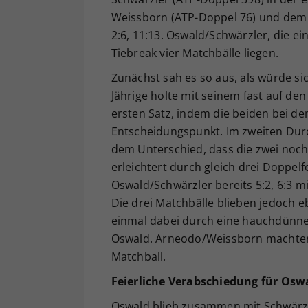
Weissborn (ATP-Doppel 76) und dem
2:6, 11:13. Oswald/Schwärzler, die ei
Tiebreak vier Matchbälle liegen.
Zunächst sah es so aus, als würde s
Jährige holte mit seinem fast auf de
ersten Satz, indem die beiden bei d
Entscheidungspunkt. Im zweiten Dur
dem Unterschied, dass die zwei noch
erleichtert durch gleich drei Doppel
Oswald/Schwärzler bereits 5:2, 6:3 mi
Die drei Matchbälle blieben jedoch e
einmal dabei durch eine hauchdünne
Oswald. Arneodo/Weissborn machten 
Matchball.
Feierliche Verabschiedung für Os
Oswald blieb zusammen mit Schwärzle