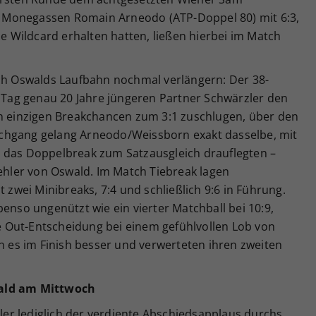
 Monegassen Romain Arneodo (ATP-Doppel 80) mit 6:3,
ne Wildcard erhalten hatten, ließen hierbei im Match
ich Oswalds Laufbahn nochmal verlängern: Der 38-
n Tag genau 20 Jahre jüngeren Partner Schwärzler den
en einzigen Breakchancen zum 3:1 zuschlugen, über den
chgang gelang Arneodo/Weissborn exakt dasselbe, mit
 das Doppelbreak zum Satzausgleich drauflegten –
fehler von Oswald. Im Match Tiebreak lagen
t zwei Minibreaks, 7:4 und schließlich 9:6 in Führung.
benso ungenützt wie ein vierter Matchball bei 10:9,
 Out-Entscheidung bei einem gefühlvollen Lob von
es im Finish besser und verwerteten ihren zweiten
wald am Mittwoch
r lediglich der verdiente Abschiedsapplaus durchs