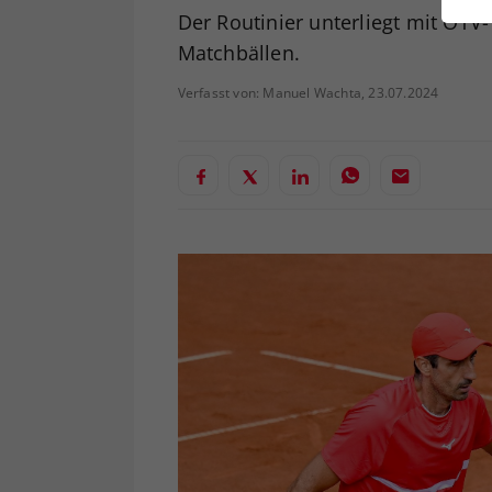
ei
Der Routinier unterliegt mit ÖTV
Matchbällen.
Verfasst von: Manuel Wachta, 23.07.2024
S