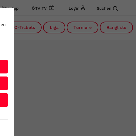
ÖTV App
ÖTV TV
Login
Suchen
den
DC-Tickets
Liga
Turniere
Rangliste