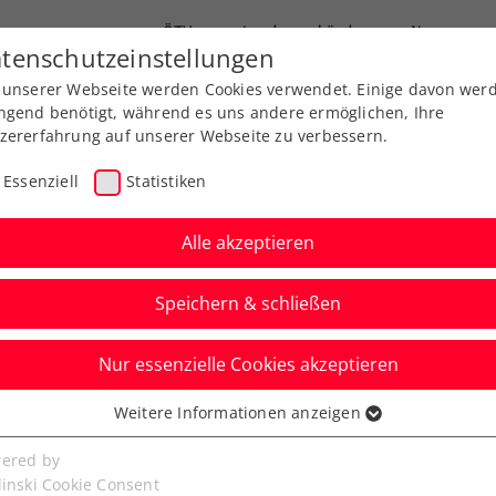
ÖTV
Landesverbände
News
tenschutzeinstellungen
 unserer Webseite werden Cookies verwendet. Einige davon wer
Ausbildung
Services
Über uns
ngend benötigt, während es uns andere ermöglichen, Ihre
zererfahrung auf unserer Webseite zu verbessern.
Essenziell
Statistiken
Alle akzeptieren
Speichern & schließen
Nur essenzielle Cookies akzeptieren
itzbühel: Bitteres
Weitere Informationen anzeigen
ssenziell
ür Oswald
senzielle Cookies werden für grundlegende Funktionen der
ered by
bseite benötigt. Dadurch ist gewährleistet, dass die Webseite
linski Cookie Consent