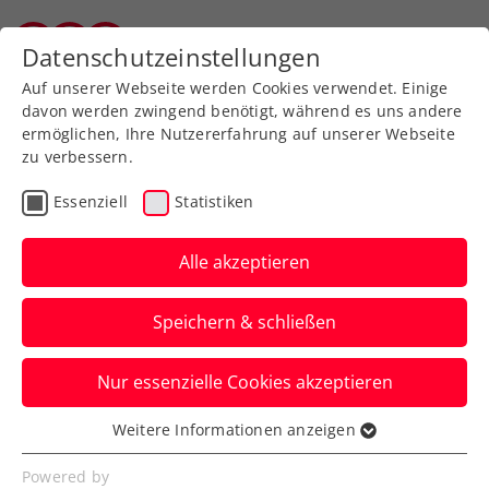
Zurück zur Newsübersicht
Datenschutzeinstellungen
Salzburger Tennisverband
Auf unserer Webseite werden Cookies verwendet. Einige
davon werden zwingend benötigt, während es uns andere
ermöglichen, Ihre Nutzererfahrung auf unserer Webseite
zu verbessern.
Turniere
ATP
Essenziell
Statistiken
Thiem sorgt beim
Generali Open Kitzbühel
Alle akzeptieren
nochmal für Gänsehaut
Speichern & schließen
Ein Sieg ist ihm bei seiner
Nur essenzielle Cookies akzeptieren
Abschiedsvorstellung vom ATP-250-
Turnier in Tirol nicht mehr vergönnt.
Weitere Informationen anzeigen
Essenziell
Verfasst von: Manuel Wachta / Presseaussendung, 23.07.2024
Essenzielle Cookies werden für grundlegende
Powered by