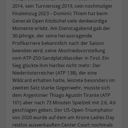
2014, sein Turniersieg 2019, sein nochmaliger
Dieser Wert speichert Ihre Consent-
Finaleinzug 2023 – Dominic Thiem hat beim
Einstellungen. Unter anderem eine
zufällig generierte ID, für die
Generali Open Kitzbühel viele denkwürdige
Zweck
historische Speicherung Ihrer
Momente erlebt. Am Dienstagabend gab der
vorgenommen Einstellungen, falls der
30-Jährige, der seine herausragende
Webseiten-Betreiber dies eingestellt
Profikarriere bekanntlich nach der Saison
hat.
beenden wird, seine Abschiedsvorstellung
vom ATP-250-Sandplatzklassiker in Tirol. Ein
Sieg glückte ihm hierbei nicht mehr: Der
Niederösterreicher (ATP 138), der eine
Wildcard erhalten hatte, leistete besonders im
zweiten Satz starke Gegenwehr, musste sich
dem Argentinier Thiago Agustín Tirante (ATP
101) aber nach 73 Minuten Spielzeit mit 2:6, 4:6
geschlagen geben. Der US-Open-Triumphator
von 2020 wurde auf dem am Krone Ladies Day
restlos ausverkauften Center Court nochmals