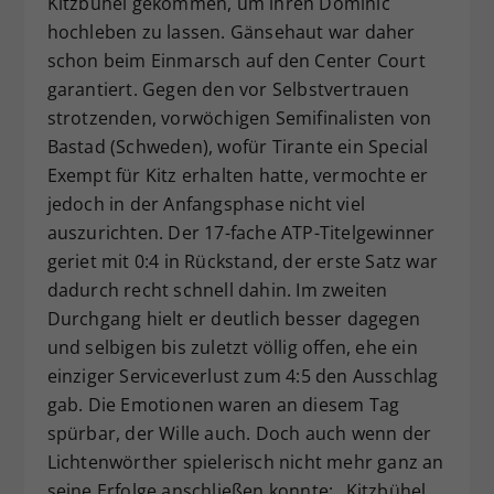
Kitzbühel gekommen, um ihren Dominic
hochleben zu lassen. Gänsehaut war daher
schon beim Einmarsch auf den Center Court
garantiert. Gegen den vor Selbstvertrauen
strotzenden, vorwöchigen Semifinalisten von
Bastad (Schweden), wofür Tirante ein Special
Exempt für Kitz erhalten hatte, vermochte er
jedoch in der Anfangsphase nicht viel
auszurichten. Der 17-fache ATP-Titelgewinner
geriet mit 0:4 in Rückstand, der erste Satz war
dadurch recht schnell dahin. Im zweiten
Durchgang hielt er deutlich besser dagegen
und selbigen bis zuletzt völlig offen, ehe ein
einziger Serviceverlust zum 4:5 den Ausschlag
gab. Die Emotionen waren an diesem Tag
spürbar, der Wille auch. Doch auch wenn der
Lichtenwörther spielerisch nicht mehr ganz an
seine Erfolge anschließen konnte: „Kitzbühel