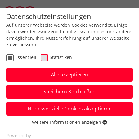
Zurück zur Newsübersicht
Datenschutzeinstellungen
Salzburger Tennisverband
Auf unserer Webseite werden Cookies verwendet. Einige
davon werden zwingend benötigt, während es uns andere
ermöglichen, Ihre Nutzererfahrung auf unserer Webseite
zu verbessern.
Ausbildung
Verbands-Info
Essenziell
Statistiken
Mehr Tennislehrer:innen
für Tirol und Vorarlberg
Alle akzeptieren
Vergangene Woche schlossen wieder
Speichern & schließen
zahlreiche Absolvent:innen die
Ausbildung am USI Innsbruck ab.
Nur essenzielle Cookies akzeptieren
Verfasst von: Mag. Harald Mair / Redaktion, 19.06.2024
Weitere Informationen anzeigen
Essenziell
Essenzielle Cookies werden für grundlegende
Powered by