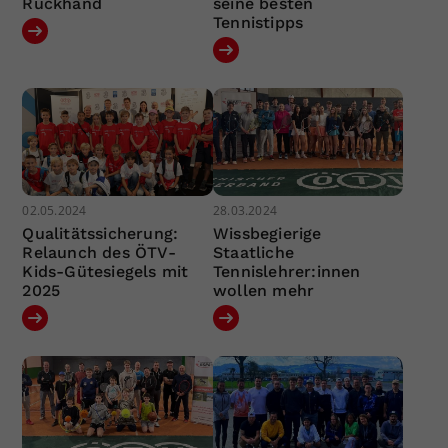
Rückhand
seine besten
Tennistipps
02.05.2024
28.03.2024
Qualitätssicherung:
Wissbegierige
Relaunch des ÖTV-
Staatliche
Kids-Gütesiegels mit
Tennislehrer:innen
2025
wollen mehr