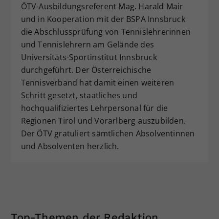
ÖTV-Ausbildungsreferent Mag. Harald Mair
Dieser Wert speichert Ihre Consent-
und in Kooperation mit der BSPA Innsbruck
Einstellungen. Unter anderem eine
die Abschlussprüfung von Tennislehrerinnen
zufällig generierte ID, für die
und Tennislehrern am Gelände des
Zweck
historische Speicherung Ihrer
vorgenommen Einstellungen, falls der
Universitäts-Sportinstitut Innsbruck
Webseiten-Betreiber dies eingestellt
durchgeführt. Der Österreichische
hat.
Tennisverband hat damit einen weiteren
Schritt gesetzt, staatliches und
hochqualifiziertes Lehrpersonal für die
Regionen Tirol und Vorarlberg auszubilden.
Der ÖTV gratuliert sämtlichen Absolventinnen
und Absolventen herzlich.
Top-Themen der Redaktion