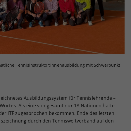
Zweck
generierte ID, für die historische Speicherung
Ihrer vorgenommen Einstellungen, falls der
Webseiten-Betreiber dies eingestellt hat.
taatliche Tennisinstruktor:innenausbildung mit Schwerpunkt
ezeichnetes Ausbildungssystem für Tennislehrende –
Wortes: Als eine von gesamt nur 18 Nationen hatte
 der ITF zugesprochen bekommen. Ende des letzten
uszeichnung durch den Tennisweltverband auf den