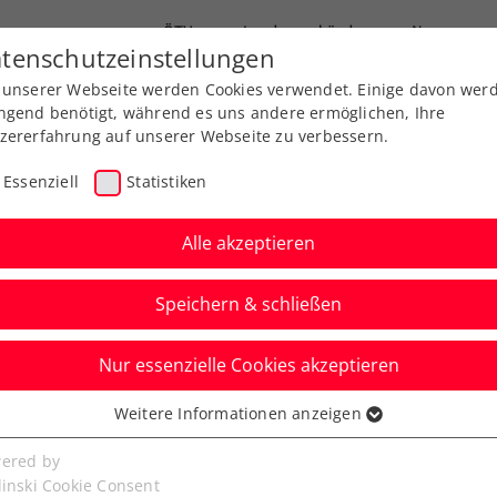
ÖTV
Landesverbände
News
tenschutzeinstellungen
 unserer Webseite werden Cookies verwendet. Einige davon wer
Ausbildung
Services
Über uns
ngend benötigt, während es uns andere ermöglichen, Ihre
zererfahrung auf unserer Webseite zu verbessern.
Essenziell
Statistiken
Alle akzeptieren
Speichern & schließen
Nur essenzielle Cookies akzeptieren
 Ausbildungs-
Weitere Informationen anzeigen
ssenziell
it Schwerpunkt
senzielle Cookies werden für grundlegende Funktionen der
ered by
bseite benötigt. Dadurch ist gewährleistet, dass die Webseite
linski Cookie Consent