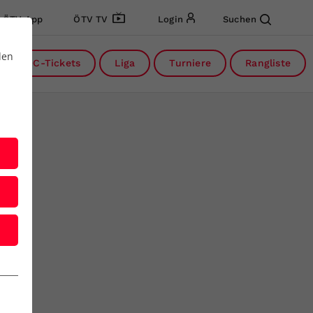
ÖTV App
ÖTV TV
Login
Suchen
den
DC-Tickets
Liga
Turniere
Rangliste