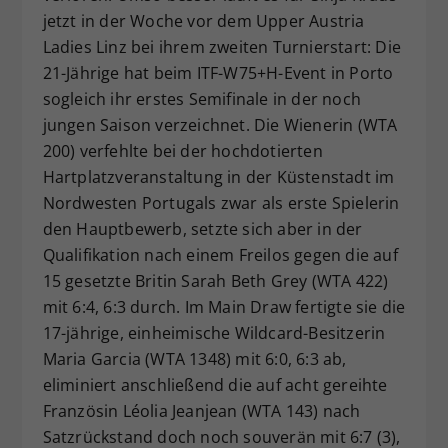
jetzt in der Woche vor dem Upper Austria
Dieser Wert speichert Ihre Consent-
Ladies Linz bei ihrem zweiten Turnierstart: Die
Einstellungen. Unter anderem eine
zufällig generierte ID, für die
21-Jährige hat beim ITF-W75+H-Event in Porto
Zweck
historische Speicherung Ihrer
sogleich ihr erstes Semifinale in der noch
vorgenommen Einstellungen, falls der
jungen Saison verzeichnet. Die Wienerin (WTA
Webseiten-Betreiber dies eingestellt
200) verfehlte bei der hochdotierten
hat.
Hartplatzveranstaltung in der Küstenstadt im
Nordwesten Portugals zwar als erste Spielerin
den Hauptbewerb, setzte sich aber in der
Qualifikation nach einem Freilos gegen die auf
15 gesetzte Britin Sarah Beth Grey (WTA 422)
mit 6:4, 6:3 durch. Im Main Draw fertigte sie die
17-jährige, einheimische Wildcard-Besitzerin
Maria Garcia (WTA 1348) mit 6:0, 6:3 ab,
eliminiert anschließend die auf acht gereihte
Französin Léolia Jeanjean (WTA 143) nach
Satzrückstand doch noch souverän mit 6:7 (3),