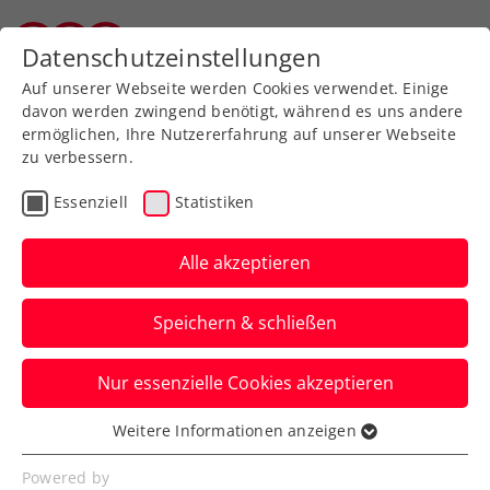
Zurück zur Newsübersicht
Datenschutzeinstellungen
Salzburger Tennisverband
Auf unserer Webseite werden Cookies verwendet. Einige
davon werden zwingend benötigt, während es uns andere
ermöglichen, Ihre Nutzererfahrung auf unserer Webseite
zu verbessern.
Turniere
ITF
Essenziell
Statistiken
In nur 46 Minuten: Kraus
stürmt in Porto ins erste
Alle akzeptieren
ITF-Halbfinale der Saison
Speichern & schließen
Österreichs aktuelle Nummer zwei
Nur essenzielle Cookies akzeptieren
verbucht in Portugal bisher schon vier
Siege.
Weitere Informationen anzeigen
Essenziell
Verfasst von: Manuel Wachta, 26.01.2024
Essenzielle Cookies werden für grundlegende
Powered by