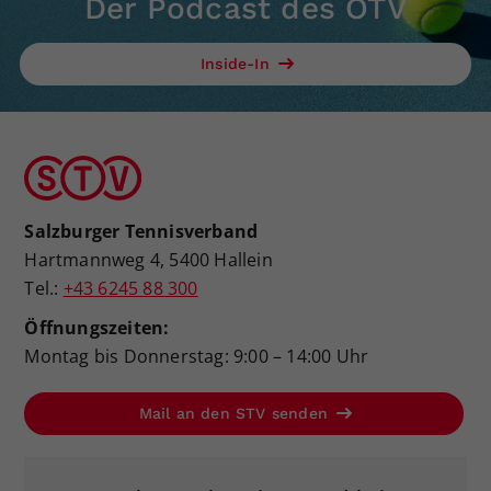
Der Podcast des ÖTV
Dieser Wert speichert Ihre Consent-
Einstellungen. Unter anderem eine
Inside-In
zufällig generierte ID, für die
Zweck
historische Speicherung Ihrer
vorgenommen Einstellungen, falls der
Webseiten-Betreiber dies eingestellt
hat.
Salzburger Tennisverband
Hartmannweg 4, 5400 Hallein
Tel.:
+43 6245 88 300
Öffnungszeiten:
Montag bis Donnerstag: 9:00 – 14:00 Uhr
Mail an den STV senden