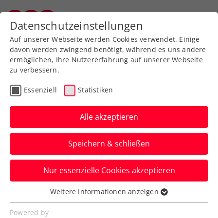
Datenschutzeinstellungen
Salzburger Tennisverband
Auf unserer Webseite werden Cookies verwendet. Einige
davon werden zwingend benötigt, während es uns andere
ermöglichen, Ihre Nutzererfahrung auf unserer Webseite
zu verbessern.
Aktuelle News
Essenziell
Statistiken
Alle akzeptieren
Speichern & schließen
Nur essenzielle Cookies akzeptieren
Weitere Informationen anzeigen
Essenziell
News filtern
Essenzielle Cookies werden für grundlegende
Powered by