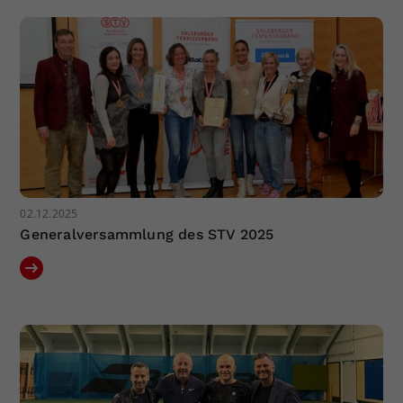
Dieser Wert speichert Ihre Consent-
Einstellungen. Unter anderem eine
zufällig generierte ID, für die
Zweck
historische Speicherung Ihrer
vorgenommen Einstellungen, falls der
Webseiten-Betreiber dies eingestellt
hat.
02.12.2025
Generalversammlung des STV 2025