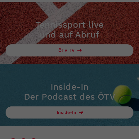
Tennissport live
und auf Abruf
ÖTV TV
Inside-In
Der Podcast des ÖTV
Inside-In