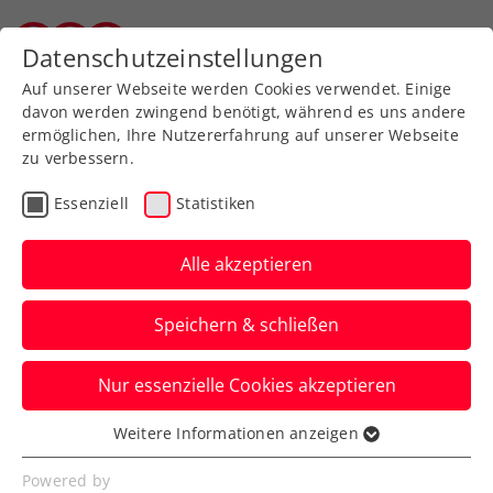
Datenschutzeinstellungen
Salzburger Tennisverband
Auf unserer Webseite werden Cookies verwendet. Einige
davon werden zwingend benötigt, während es uns andere
ermöglichen, Ihre Nutzererfahrung auf unserer Webseite
zu verbessern.
Aktuelle News
Essenziell
Statistiken
Alle akzeptieren
Speichern & schließen
Nur essenzielle Cookies akzeptieren
Weitere Informationen anzeigen
Essenziell
News filtern
Essenzielle Cookies werden für grundlegende
Powered by