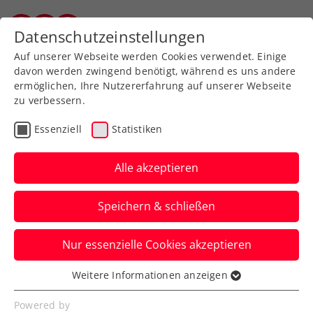
Zurück zur Newsübersicht
Datenschutzeinstellungen
Salzburger Tennisverband
Auf unserer Webseite werden Cookies verwendet. Einige
davon werden zwingend benötigt, während es uns andere
ermöglichen, Ihre Nutzererfahrung auf unserer Webseite
zu verbessern.
Ausbildung
Turniere
Verbands-Info
Essenziell
Statistiken
WTA
Alle akzeptieren
FE&MALE Sports
Speichern & schließen
Conference 2025: Jetzt
Early-Bird-Ticket sichern!
Nur essenzielle Cookies akzeptieren
Advantage Ladies: Noch bis inklusive 30.
Weitere Informationen anzeigen
Essenziell
November 2024 sind Karten zum
Essenzielle Cookies werden für grundlegende
Powered by
Sonderpreis erhältlich.