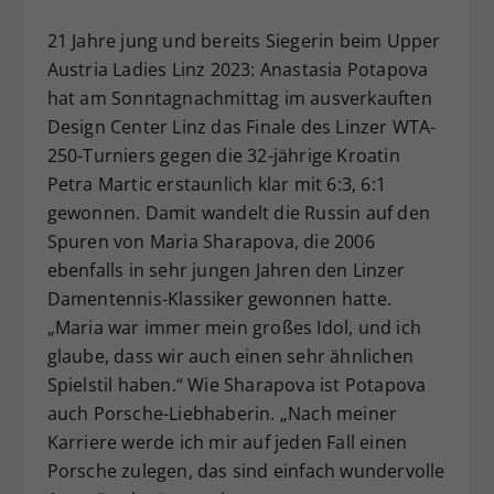
Dieser Wert speichert Ihre Consent-
21 Jahre jung und bereits Siegerin beim Upper
Einstellungen. Unter anderem eine
Austria Ladies Linz 2023: Anastasia Potapova
zufällig generierte ID, für die
hat am Sonntagnachmittag im ausverkauften
Zweck
historische Speicherung Ihrer
vorgenommen Einstellungen, falls der
Design Center Linz das Finale des Linzer WTA-
Webseiten-Betreiber dies eingestellt
250-Turniers gegen die 32-jährige Kroatin
hat.
Petra Martic erstaunlich klar mit 6:3, 6:1
gewonnen. Damit wandelt die Russin auf den
Spuren von Maria Sharapova, die 2006
ebenfalls in sehr jungen Jahren den Linzer
Damentennis-Klassiker gewonnen hatte.
„Maria war immer mein großes Idol, und ich
glaube, dass wir auch einen sehr ähnlichen
Spielstil haben.“ Wie Sharapova ist Potapova
auch Porsche-Liebhaberin. „Nach meiner
Karriere werde ich mir auf jeden Fall einen
Porsche zulegen, das sind einfach wundervolle