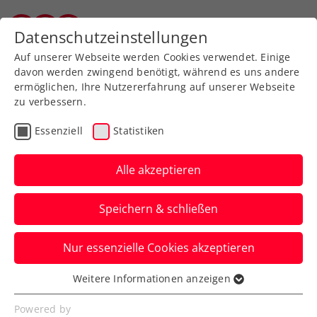
Zurück zur Newsübersicht
Datenschutzeinstellungen
Salzburger Tennisverband
Auf unserer Webseite werden Cookies verwendet. Einige
davon werden zwingend benötigt, während es uns andere
ermöglichen, Ihre Nutzererfahrung auf unserer Webseite
zu verbessern.
Turniere
Essenziell
Statistiken
Upper Austria Ladies
Linz: Potapova wandelt
Alle akzeptieren
mit Finalsieg auf den
Speichern & schließen
Spuren von Idol
Sharapova
Nur essenzielle Cookies akzeptieren
Weitere Informationen anzeigen
Die Russin gewinnt das Titelmatch beim
Essenziell
WTA-Turnier in Oberösterreichs
Essenzielle Cookies werden für grundlegende
Powered by