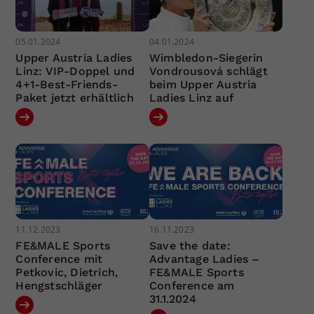
05.01.2024
04.01.2024
Upper Austria Ladies
Wimbledon-Siegerin
Linz: VIP-Doppel und
Vondrousová schlägt
4+1-Best-Friends-
beim Upper Austria
Paket jetzt erhältlich
Ladies Linz auf
11.12.2023
16.11.2023
FE&MALE Sports
Save the date:
Conference mit
Advantage Ladies –
Petkovic, Dietrich,
FE&MALE Sports
Hengstschläger
Conference am
31.1.2024