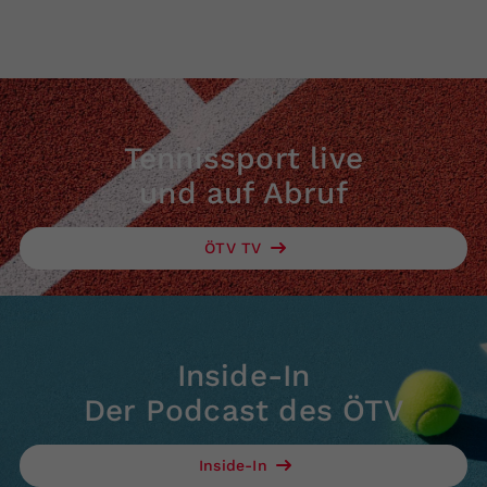
Tennissport live
und auf Abruf
ÖTV TV
Inside-In
Der Podcast des ÖTV
Inside-In