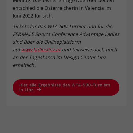
Montag. Das bisher einzige Duell der beiden
entschied die Österreicherin in Valencia im
Juni 2022 für sich.
Tickets f
ür das WTA-500-Turnier und f
ür die
FE&MALE Sports Conference Advantage Ladies
sind
über die Onlineplattform
auf
www.ladieslinz.at
und teilweise auch noch
an der Tageskassa
im Design Center Linz
erh
ältlich.
Hier alle Ergebnisse des WTA-500-Turniers
in Linz.