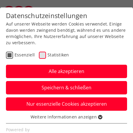
Zurück zur Newsübersicht
Datenschutzeinstellungen
Salzburger Tennisverband
Auf unserer Webseite werden Cookies verwendet. Einige
davon werden zwingend benötigt, während es uns andere
ermöglichen, Ihre Nutzererfahrung auf unserer Webseite
zu verbessern.
WTA
Turniere
Essenziell
Statistiken
Upper Austria Ladies
Linz: Kraus kämpft sich
Alle akzeptieren
durch die Qualifikation
Speichern & schließen
Damit stehen erstmals seit dem Jahr 2015
Nur essenzielle Cookies akzeptieren
zwei Österreicherinnen im Hauptfeld des
WTA-Heimturniers.
Weitere Informationen anzeigen
Essenziell
Verfasst von: Presseaussendung / Redaktion, 27.01.2025
Essenzielle Cookies werden für grundlegende
Powered by