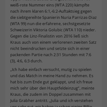
weiß-rote Nummer eins (WTA 220) kämpfte
Dieser Wert speichert Ihre Consent-
nach ihrem klaren 6:1,-6:2-Auftaktsieg gegen
Einstellungen. Unter anderem eine
zufällig generierte ID, für die
die siebtgereihte Spanierin Nuria Parrizas-Diaz
Zweck
historische Speicherung Ihrer
(WTA 99) nun die erfahrene, sechstgesetzte
vorgenommen Einstellungen, falls der
Schweizerin Viktoria Golubic (WTA 110) nieder.
Webseiten-Betreiber dies eingestellt
Gegen die Linz-Finalistin von 2016 ließ sich
hat.
Kraus auch von einem verlorenen zweiten Satz
nicht beeindrucken und setzte sich in einer
packenden Partie nach 2:31 Stunden mit 7:6
(3), 4:6, 6:3 durch.
„Ich habe einfach versucht, mutig zu spielen
und das Match in meine Hand zu nehmen. Es
hat bis zum Ende gut geklappt, und ich freue
mich sehr über den Hauptfeldeinzug“, meinte
Kraus, die zudem im Doppel zusammen mit
Julia Grabher antritt. „Julia und ich verstehen
uns sehr gut, wir haben ja schon einige Billie-