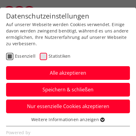
Zurück zur Newsübersicht
Datenschutzeinstellungen
Salzburger Tennisverband
Auf unserer Webseite werden Cookies verwendet. Einige
davon werden zwingend benötigt, während es uns andere
ermöglichen, Ihre Nutzererfahrung auf unserer Webseite
zu verbessern.
Turniere
WTA
Essenziell
Statistiken
Neuerliche Auszeichnung
für Upper Austria Ladies
Alle akzeptieren
Linz
Speichern & schließen
Das WTA-500-Turnier wird von Green
Nur essenzielle Cookies akzeptieren
Events Austria in der Kategorie
Sportveranstaltungen geehrt.
Weitere Informationen anzeigen
Essenziell
Verfasst von: Presseaussendung / Redaktion, 12.06.2024
Essenzielle Cookies werden für grundlegende
Powered by