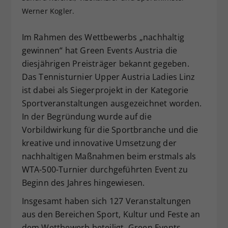
Werner Kogler.
Dieser Wert speichert Ihre Consent-
Einstellungen. Unter anderem eine
zufällig generierte ID, für die
Im Rahmen des Wettbewerbs „nachhaltig
Zweck
historische Speicherung Ihrer
gewinnen“ hat Green Events Austria die
vorgenommen Einstellungen, falls der
diesjährigen Preisträger bekannt gegeben.
Webseiten-Betreiber dies eingestellt
Das Tennisturnier Upper Austria Ladies Linz
hat.
ist dabei als Siegerprojekt in der Kategorie
Sportveranstaltungen ausgezeichnet worden.
In der Begründung wurde auf die
Vorbildwirkung für die Sportbranche und die
kreative und innovative Umsetzung der
nachhaltigen Maßnahmen beim erstmals als
WTA-500-Turnier durchgeführten Event zu
Beginn des Jahres hingewiesen.
Insgesamt haben sich 127 Veranstaltungen
aus den Bereichen Sport, Kultur und Feste an
dem Wettbewerb beteiligt. Green Events