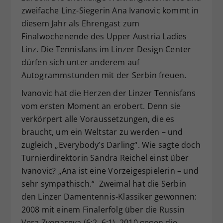
zweifache Linz-Siegerin Ana Ivanovic kommt in
Dieser Wert speichert Ihre Consent-
diesem Jahr als Ehrengast zum
Einstellungen. Unter anderem eine
zufällig generierte ID, für die
Finalwochenende des Upper Austria Ladies
Zweck
historische Speicherung Ihrer
Linz. Die Tennisfans im Linzer Design Center
vorgenommen Einstellungen, falls der
dürfen sich unter anderem auf
Webseiten-Betreiber dies eingestellt
Autogrammstunden mit der Serbin freuen.
hat.
Ivanovic hat die Herzen der Linzer Tennisfans
vom ersten Moment an erobert. Denn sie
verkörpert alle Voraussetzungen, die es
braucht, um ein Weltstar zu werden – und
zugleich „Everybody’s Darling“. Wie sagte doch
Turnierdirektorin Sandra Reichel einst über
Ivanovic? „Ana ist eine Vorzeigespielerin – und
sehr sympathisch.“ Zweimal hat die Serbin
den Linzer Damentennis-Klassiker gewonnen:
2008 mit einem Finalerfolg über die Russin
Vera Zvonareva (6:2, 6:1), 2010 gegen die