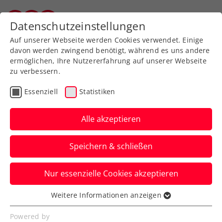
Zurück zur Newsübersicht
Datenschutzeinstellungen
Salzburger Tennisverband
Auf unserer Webseite werden Cookies verwendet. Einige
davon werden zwingend benötigt, während es uns andere
ermöglichen, Ihre Nutzererfahrung auf unserer Webseite
zu verbessern.
Turniere
WTA
Essenziell
Statistiken
Ivanovic kommt als
Ehrengast zum Upper
Alle akzeptieren
Austria Ladies Linz
Speichern & schließen
Die zweifache Siegerin des WTA-Turniers
Nur essenzielle Cookies akzeptieren
in Oberösterreichs Landeshauptstadt im
Interview.
Weitere Informationen anzeigen
Essenziell
Verfasst von: Presseaussendung / Redaktion, 24.01.2024
Essenzielle Cookies werden für grundlegende
Powered by