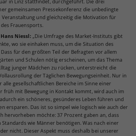
ar in Linz stattfindet, durchgeführt. Die drei
iner gemeinsamen Pressekonferenz die unbedingte
Veranstaltung und gleichzeitig die Motivation für
 des Frauensports.
 Hans Niessl:
„Die Umfrage des Market-Instituts gibt
nkte, wo sie einhaken muss, um die Situation des
Dass für den größten Teil der Befragten vor allem
ärten und Schulen nötig erscheinen, um das Thema
lltag junger Mädchen zu rücken, unterstreicht die
Vollausrollung der Täglichen Bewegungseinheit. Nur in
alle gesellschaftlichen Bereiche im Sinne einer
r früh mit Bewegung in Kontakt kommt, wird auch im
dadurch ein schöneres, gesünderes Leben führen und
 ersparen. Das ist so simpel wie logisch wie auch der
ch hervorheben möchte: 37 Prozent gaben an, dass
n Standards wie Männer benötigen. Was nach einer
leider nicht. Dieser Aspekt muss deshalb bei unserer