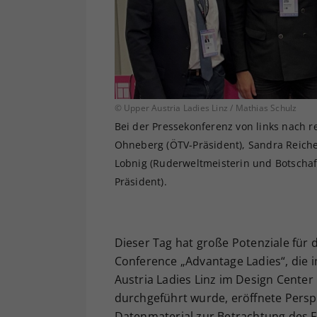
© Upper Austria Ladies Linz / Mathias Schulz
Bei der Pressekonferenz von links nach re
Ohneberg (ÖTV-Präsident), Sandra Reichel
Lobnig (Ruderweltmeisterin und Botschaft
Präsident).
Dieser Tag hat große Potenziale für
Conference „Advantage Ladies“, di
Austria Ladies Linz im Design Cente
durchgeführt wurde, eröffnete Perspe
Datenmaterial zur Betrachtung des F