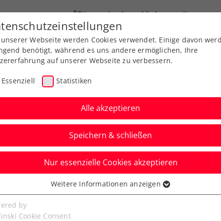
ÖTV
Landesverbände
News
tenschutzeinstellungen
 unserer Webseite werden Cookies verwendet. Einige davon wer
Ausbildung
Services
Über uns
ngend benötigt, während es uns andere ermöglichen, Ihre
zererfahrung auf unserer Webseite zu verbessern.
Essenziell
Statistiken
Alle akzeptieren
Speichern & schließen
Nur essenzielle Cookies akzeptieren
gung im Sport:
Weitere Informationen anzeigen
ssenziell
enlauf und Höhenflug
senzielle Cookies werden für grundlegende Funktionen der
ered by
bseite benötigt. Dadurch ist gewährleistet, dass die Webseite
linski Cookie Consent