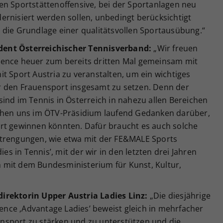
en Sportstättenoffensive, bei der Sportanlagen neu
ernisiert werden sollen, unbedingt berücksichtigt
 die Grundlage einer qualitätsvollen Sportausübung.“
dent Österreichischer Tennisverband:
„Wir freuen
rence heuer zum bereits dritten Mal gemeinsam mit
t Sport Austria zu veranstalten, um ein wichtiges
r den Frauensport insgesamt zu setzen. Denn der
ind im Tennis in Österreich in nahezu allen Bereichen
achen uns im ÖTV-Präsidium laufend Gedanken darüber,
rt gewinnen könnten. Dafür braucht es auch solche
engungen, wie etwa mit der FE&MALE Sports
ies in Tennis’, mit der wir in den letzten drei Jahren
 mit dem Bundesministerium für Kunst, Kultur,
irektorin Upper Austria Ladies Linz:
„Die diesjährige
ce ‚Advantage Ladies’ beweist gleich in mehrfacher
uensport zu stärken und zu unterstützen und die