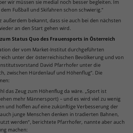
ber wir müssen sie medial noch besser begleiten. Im
 dem Fußball und Skifahren schon schwierig.“
 außerdem bekannt, dass sie auch bei den nächsten
wieder an den Start gehen wird.
zum Status Quo des Frauensports in
Ö
sterreich
tion der vom Market-Institut durchgeführten
eich unter der österreichischen Bevölkerung und von
Institutsvorstand David Pfarrhofer unter die
ich, zwischen Hürdenlauf und Höhenflug“. Die
mmen:
ohl das Zeug zum Höhenflug da wäre. „Sport ist
 sehen mehr Männersport) – und es wird viel zu wenig
n und hoffen auf eine zukünftige Verbesserung der
 – auch junge Menschen denken in tradierten Bahnen,
tzt werden“, berichtete Pfarrhofer, nannte aber auch
nung machen: