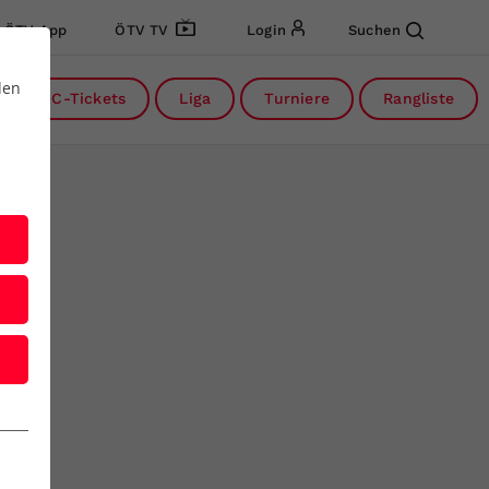
ÖTV App
ÖTV TV
Login
Suchen
den
DC-Tickets
Liga
Turniere
Rangliste