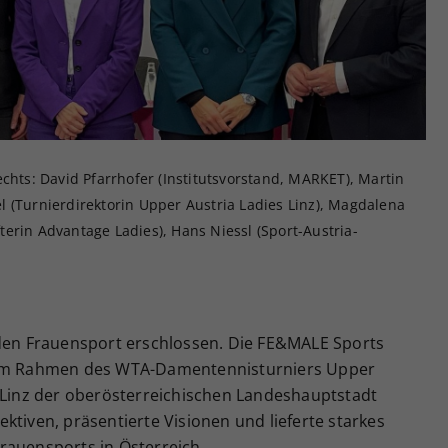
Zweck
generierte ID, für die historische Speicherung
Ihrer vorgenommen Einstellungen, falls der
Webseiten-Betreiber dies eingestellt hat.
chts: David Pfarrhofer (Institutsvorstand, MARKET), Martin
 (Turnierdirektorin Upper Austria Ladies Linz), Magdalena
erin Advantage Ladies), Hans Niessl (Sport-Austria-
 den Frauensport erschlossen. Die FE&MALE Sports
e im Rahmen des WTA-Damentennisturniers Upper
r Linz der oberösterreichischen Landeshauptstadt
ktiven, präsentierte Visionen und lieferte starkes
rauensports in Österreich.