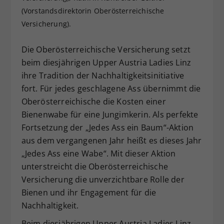
(Vorstandsdirektorin Oberösterreichische
Dieser Wert speichert Ihre Consent-
Einstellungen. Unter anderem eine
Versicherung).
zufällig generierte ID, für die
Zweck
historische Speicherung Ihrer
Die Oberösterreichische Versicherung setzt
vorgenommen Einstellungen, falls der
beim diesjährigen Upper Austria Ladies Linz
Webseiten-Betreiber dies eingestellt
ihre Tradition der Nachhaltigkeitsinitiative
hat.
fort. Für jedes geschlagene Ass übernimmt die
Oberösterreichische die Kosten einer
Bienenwabe für eine Jungimkerin. Als perfekte
Fortsetzung der „Jedes Ass ein Baum“-Aktion
aus dem vergangenen Jahr heißt es dieses Jahr
„Jedes Ass eine Wabe“. Mit dieser Aktion
unterstreicht die Oberösterreichische
Versicherung die unverzichtbare Rolle der
Bienen und ihr Engagement für die
Nachhaltigkeit.
Beim diesjährigen Upper Austria Ladies Linz