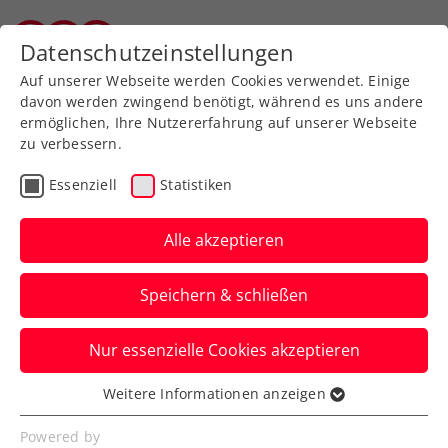
Zurück zur Newsübersicht
Datenschutzeinstellungen
Salzburger Tennisverband
Auf unserer Webseite werden Cookies verwendet. Einige
davon werden zwingend benötigt, während es uns andere
ermöglichen, Ihre Nutzererfahrung auf unserer Webseite
zu verbessern.
Turniere
WTA
Essenziell
Statistiken
Ein Ass für die Bienen:
Nachhaltige Aktion beim
Alle akzeptieren
Upper Austria Ladies Linz
Speichern & schließen
Die Oberösterreichische Versicherung
Nur essenzielle Cookies akzeptieren
unterstützt im Zuge des WTA-500-Turniers
Jungimkerinnen mit Bienenwaben.
Weitere Informationen anzeigen
Essenziell
Verfasst von: Presseaussendung / Redaktion, 22.01.2024
Essenzielle Cookies werden für grundlegende
Powered by