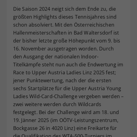
Dieser Wert speichert Ihre Consent-
Die Saison 2024 neigt sich dem Ende zu, die
Einstellungen. Unter anderem eine
größten Highlights dieses Tennisjahres sind
zufällig generierte ID, für die
schon absolviert. Mit den Österreichischen
Zweck
historische Speicherung Ihrer
Hallenmeisterschaften in Bad Waltersdorf ist
vorgenommen Einstellungen, falls der
der bisher letzte große Höhepunkt vom 9. bis
Webseiten-Betreiber dies eingestellt
hat.
16. November ausgetragen worden. Durch
den Ausgang der nationalen Indoor-
Titelkämpfe steht nun auch die Endwertung im
Race to Upper Austria Ladies Linz 2025 fest;
jener Punktewertung, nach der die ersten
sechs Startplätze für die Upper Austria Young
Ladies Wild-Card-Challenge vergeben werden –
zwei weitere werden durch Wildcards
festgelegt. Bei der Challenge wird am 18. und
19. Jänner 2025 (im OÖTV-Leistungszentrum,
Bockgasse 26 in 4020 Linz) eine Freikarte für
die Qualifikation des WTA-500-Turniers im