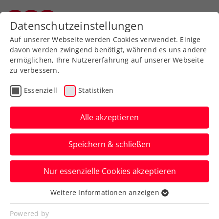
Zurück zur Newsübersicht
Datenschutzeinstellungen
Salzburger Tennisverband
Auf unserer Webseite werden Cookies verwendet. Einige
davon werden zwingend benötigt, während es uns andere
ermöglichen, Ihre Nutzererfahrung auf unserer Webseite
zu verbessern.
Turniere
WTA
Essenziell
Statistiken
Upper Austria Young
Ladies Wild-Card-
Alle akzeptieren
Challenge: Koller führt
Speichern & schließen
Sextett an
Nur essenzielle Cookies akzeptieren
Die ersten Sechs sind für den Kampf um
eine Qualifikations-Wildcard fürs WTA-
Weitere Informationen anzeigen
Essenziell
Turnier in Linz qualifiziert.
Essenzielle Cookies werden für grundlegende
Powered by