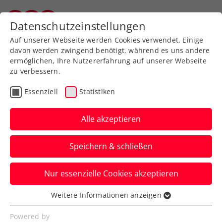
Zurück zur Newsübersicht
Datenschutzeinstellungen
Salzburger Tennisverband
Auf unserer Webseite werden Cookies verwendet. Einige
davon werden zwingend benötigt, während es uns andere
ermöglichen, Ihre Nutzererfahrung auf unserer Webseite
zu verbessern.
Turniere
WTA
Essenziell
Statistiken
Das Upper Austria Ladies
Linz 2025 steht in den
Alle akzeptieren
Startlöchern
Speichern & schließen
In 101 Tagen geht’s mit der nächsten
Nur essenzielle Cookies akzeptieren
Auflage des WTA-500-Turniers in
Oberösterreichs Landeshauptstadt los.
Weitere Informationen anzeigen
Essenziell
Verfasst von: Presseaussendung / Redaktion, 17.10.2024
Essenzielle Cookies werden für grundlegende
Powered by