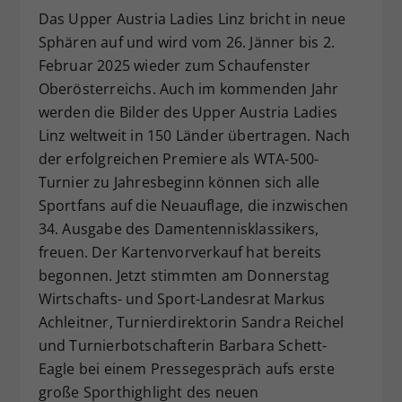
Das Upper Austria Ladies Linz bricht in neue
Dieser Wert speichert Ihre Consent-
Sphären auf und wird vom 26. Jänner bis 2.
Einstellungen. Unter anderem eine
zufällig generierte ID, für die
Februar 2025 wieder zum Schaufenster
Zweck
historische Speicherung Ihrer
Oberösterreichs. Auch im kommenden Jahr
vorgenommen Einstellungen, falls der
werden die Bilder des Upper Austria Ladies
Webseiten-Betreiber dies eingestellt
Linz weltweit in 150 Länder übertragen. Nach
hat.
der erfolgreichen Premiere als WTA-500-
Turnier zu Jahresbeginn können sich alle
Sportfans auf die Neuauflage, die inzwischen
34. Ausgabe des Damentennisklassikers,
freuen. Der Kartenvorverkauf hat bereits
begonnen. Jetzt stimmten am Donnerstag
Wirtschafts- und Sport-Landesrat Markus
Achleitner, Turnierdirektorin Sandra Reichel
und Turnierbotschafterin Barbara Schett-
Eagle bei einem Pressegespräch aufs erste
große Sporthighlight des neuen