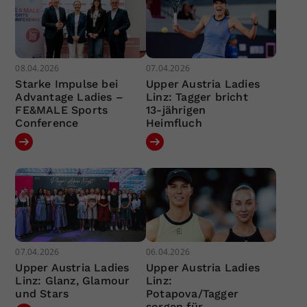
08.04.2026
07.04.2026
Starke Impulse bei
Upper Austria Ladies
Advantage Ladies –
Linz: Tagger bricht
FE&MALE Sports
13-jährigen
Conference
Heimfluch
07.04.2026
06.04.2026
Upper Austria Ladies
Upper Austria Ladies
Linz: Glanz, Glamour
Linz:
und Stars
Potapova/Tagger
sorgen für