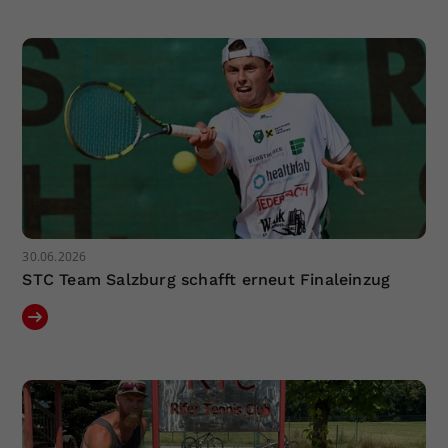
Dieser Wert speichert Ihre Consent-
Einstellungen. Unter anderem eine
zufällig generierte ID, für die
Zweck
historische Speicherung Ihrer
vorgenommen Einstellungen, falls der
Webseiten-Betreiber dies eingestellt
hat.
30.06.2026
STC Team Salzburg schafft erneut Finaleinzug