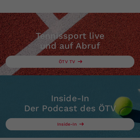
Tennissport live
und auf Abruf
ÖTV TV
Inside-In
Der Podcast des ÖTV
Inside-In