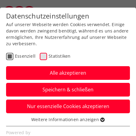
Datenschutzeinstellungen
Salzburger Tennisverband
Auf unserer Webseite werden Cookies verwendet. Einige
davon werden zwingend benötigt, während es uns andere
ermöglichen, Ihre Nutzererfahrung auf unserer Webseite
zu verbessern.
Aktuelle News
Essenziell
Statistiken
Alle akzeptieren
Speichern & schließen
Nur essenzielle Cookies akzeptieren
Weitere Informationen anzeigen
Essenziell
News filtern
Essenzielle Cookies werden für grundlegende
Powered by