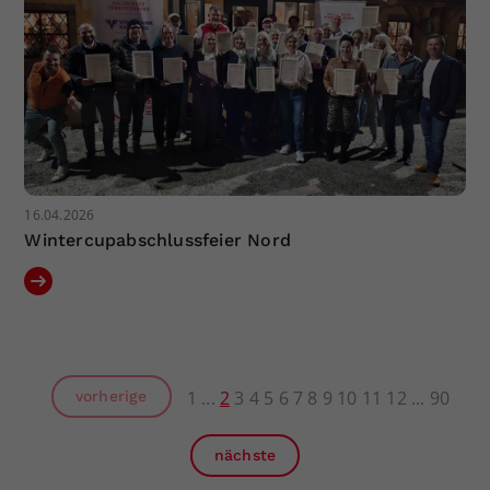
16.04.2026
Wintercupabschlussfeier Nord
1
2
3
4
5
6
7
8
9
10
11
12
90
vorherige
nächste