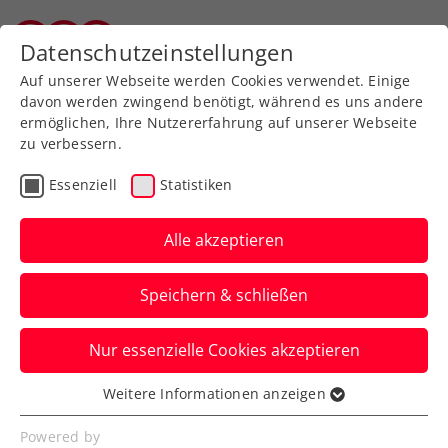
Datenschutzeinstellungen
Salzburger Tennisverband
Auf unserer Webseite werden Cookies verwendet. Einige
davon werden zwingend benötigt, während es uns andere
ermöglichen, Ihre Nutzererfahrung auf unserer Webseite
zu verbessern.
Aktuelle News
Essenziell
Statistiken
Alle akzeptieren
Speichern & schließen
Nur essenzielle Cookies akzeptieren
Weitere Informationen anzeigen
Essenziell
News filtern
Essenzielle Cookies werden für grundlegende
Powered by