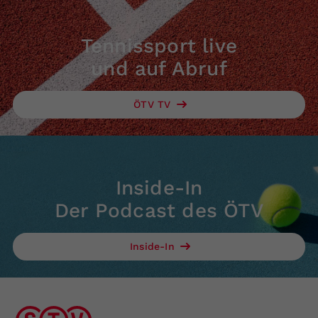
Tennissport live
und auf Abruf
ÖTV TV
Inside-In
Der Podcast des ÖTV
Inside-In