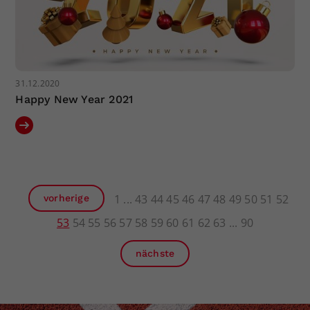
31.12.2020
Happy New Year 2021
1
43
44
45
46
47
48
49
50
51
52
vorherige
53
54
55
56
57
58
59
60
61
62
63
90
nächste