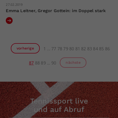
27.02.2019
Emma Leitner, Gregor Gottein: im Doppel stark
1
77
78
79
80
81
82
83
84
85
86
vorherige
87
88
89
90
nächste
Tennissport live
und auf Abruf