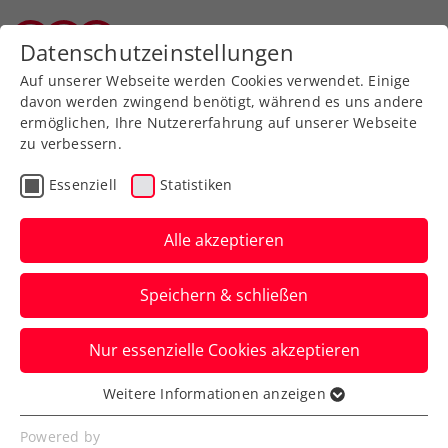
Datenschutzeinstellungen
Salzburger Tennisverband
Auf unserer Webseite werden Cookies verwendet. Einige
davon werden zwingend benötigt, während es uns andere
ermöglichen, Ihre Nutzererfahrung auf unserer Webseite
zu verbessern.
Aktuelle News
Essenziell
Statistiken
Alle akzeptieren
Speichern & schließen
Nur essenzielle Cookies akzeptieren
Weitere Informationen anzeigen
Essenziell
News filtern
Essenzielle Cookies werden für grundlegende
Powered by