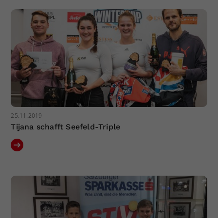
Dieser Wert speichert Ihre Consent-
Einstellungen. Unter anderem eine
zufällig generierte ID, für die
Zweck
historische Speicherung Ihrer
vorgenommen Einstellungen, falls der
Webseiten-Betreiber dies eingestellt
hat.
25.11.2019
Tijana schafft Seefeld-Triple