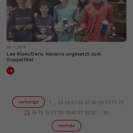
06.11.2019
Leo Klein/Dario Navarro ungesetzt zum
Doppeltitel
1
63
64
65
66
67
68
69
70
71
72
vorherige
73
74
75
76
77
78
79
80
81
82
83
90
nächste