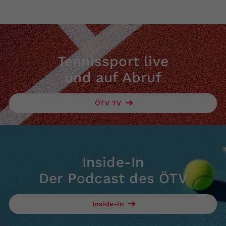
Tennissport live
und auf Abruf
ÖTV TV
Inside-In
Der Podcast des ÖTV
Inside-In