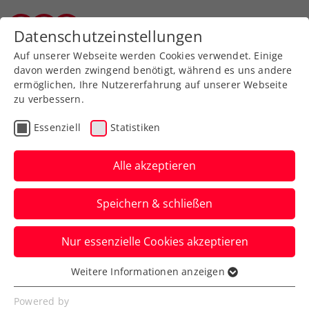
Datenschutzeinstellungen
Salzburger Tennisverband
Auf unserer Webseite werden Cookies verwendet. Einige
davon werden zwingend benötigt, während es uns andere
ermöglichen, Ihre Nutzererfahrung auf unserer Webseite
zu verbessern.
Aktuelle News
Essenziell
Statistiken
Alle akzeptieren
Speichern & schließen
Nur essenzielle Cookies akzeptieren
Weitere Informationen anzeigen
Essenziell
News filtern
Essenzielle Cookies werden für grundlegende
Powered by