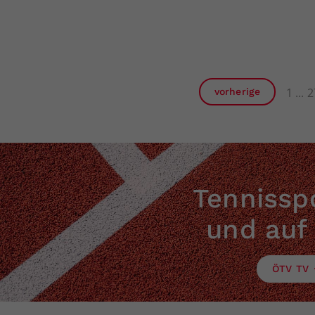
1
2
vorherige
Tennisspo
und auf
ÖTV TV