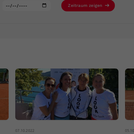
Zweck
generierte ID, für die historische Speicherung
:
Zeitraum zeigen
Ihrer vorgenommen Einstellungen, falls der
Webseiten-Betreiber dies eingestellt hat.
07.10.2022
05.1