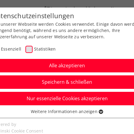
ÖTV
Landesverbände
News
tenschutzeinstellungen
 unserer Webseite werden Cookies verwendet. Einige davon wer
Ausbildung
Services
Über uns
ngend benötigt, während es uns andere ermöglichen, Ihre
zererfahrung auf unserer Webseite zu verbessern.
Essenziell
Statistiken
Alle akzeptieren
Aktuelle News
Speichern & schließen
Nur essenzielle Cookies akzeptieren
Weitere Informationen anzeigen
ssenziell
senzielle Cookies werden für grundlegende Funktionen der
ered by
bseite benötigt. Dadurch ist gewährleistet, dass die Webseite
linski Cookie Consent