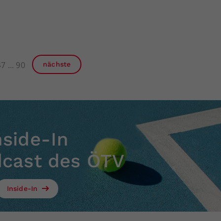
47
90
nächste
nside-In
dcast des ÖTV
Inside-In