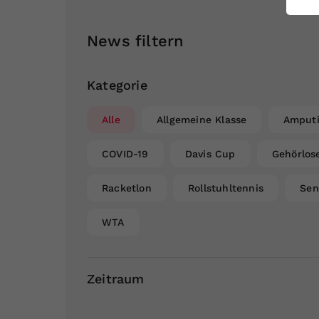
ei
News filtern
S
Kategorie
Alle
Allgemeine Klasse
Amputi
COVID-19
Davis Cup
Gehörlos
Racketlon
Rollstuhltennis
Sen
WTA
Zeitraum