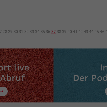
7
28
29
30
31
32
33
34
35
36
37
38
39
40
41
42
43
44
45
46
rt live
I
 Abruf
Der Po