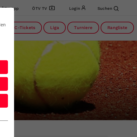
ÖTV App
ÖTV TV
Login
Suchen
den
DC-Tickets
Liga
Turniere
Rangliste