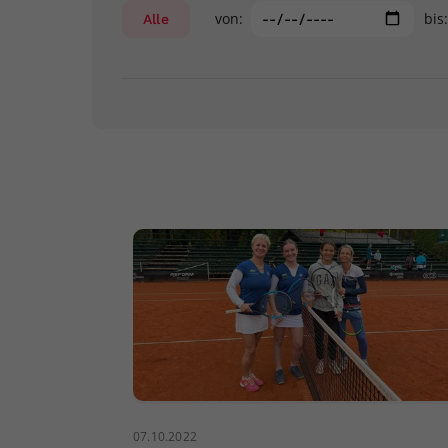
von:
bis
Alle
07.10.2022