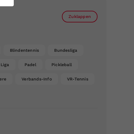
Zuklappen
Blindentennis
Bundesliga
Liga
Padel
Pickleball
ere
Verbands-Info
VR-Tennis