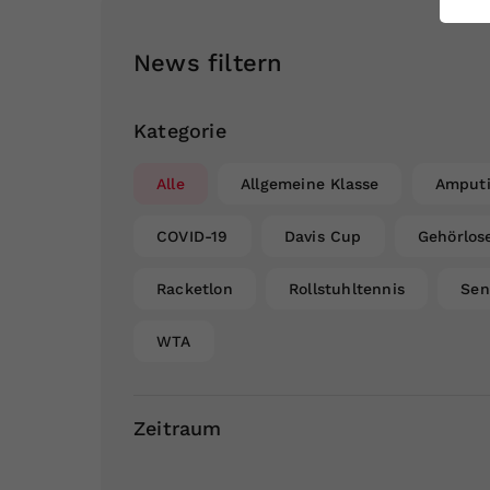
ei
News filtern
S
Kategorie
Alle
Allgemeine Klasse
Amputi
COVID-19
Davis Cup
Gehörlos
Racketlon
Rollstuhltennis
Sen
WTA
Zeitraum