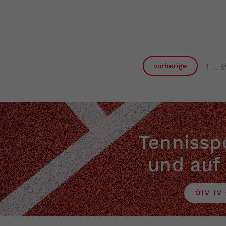
1
6
vorherige
Tennisspo
und auf
ÖTV TV