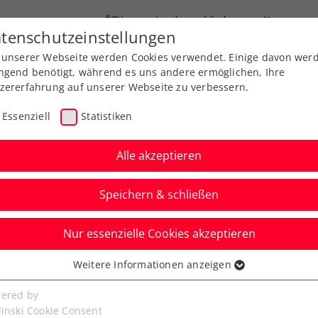
ÖTV
Landesverbände
News
tenschutzeinstellungen
 unserer Webseite werden Cookies verwendet. Einige davon wer
Ausbildung
Services
Über uns
ngend benötigt, während es uns andere ermöglichen, Ihre
zererfahrung auf unserer Webseite zu verbessern.
Essenziell
Statistiken
Alle akzeptieren
Aktuelle News
Speichern & schließen
Nur essenzielle Cookies akzeptieren
Weitere Informationen anzeigen
ssenziell
senzielle Cookies werden für grundlegende Funktionen der
ered by
bseite benötigt. Dadurch ist gewährleistet, dass die Webseite
linski Cookie Consent