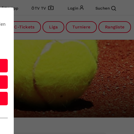
ÖTV App
ÖTV TV
Login
Suchen
den
DC-Tickets
Liga
Turniere
Rangliste