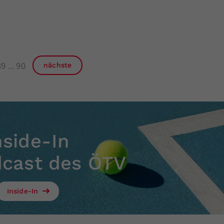
89
90
nächste
nside-In
dcast des ÖTV
Inside-In