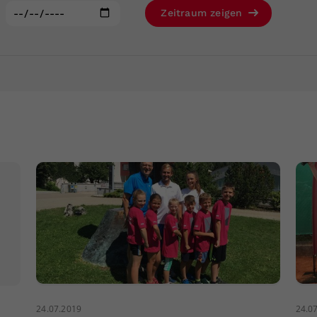
Zweck
generierte ID, für die historische Speicherung
:
Zeitraum zeigen
Ihrer vorgenommen Einstellungen, falls der
Webseiten-Betreiber dies eingestellt hat.
24.07.2019
24.0