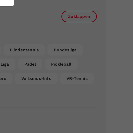
Zuklappen
Blindentennis
Bundesliga
Liga
Padel
Pickleball
ere
Verbands-Info
VR-Tennis