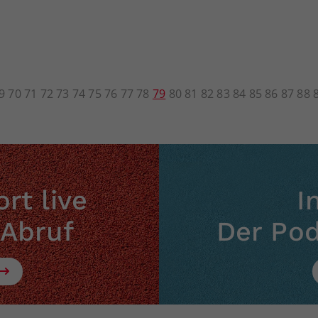
9
70
71
72
73
74
75
76
77
78
79
80
81
82
83
84
85
86
87
88
rt live
I
 Abruf
Der Po